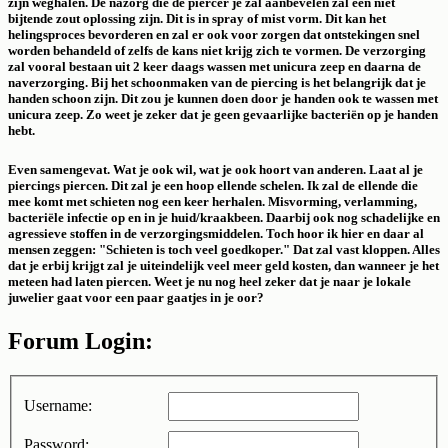
zijn weghalen. De nazorg die de piercer je zal aanbevelen zal een niet
bijtende zout oplossing zijn. Dit is in spray of mist vorm. Dit kan het
helingsproces bevorderen en zal er ook voor zorgen dat ontstekingen snel
worden behandeld of zelfs de kans niet krijg zich te vormen. De verzorging
zal vooral bestaan uit 2 keer daags wassen met unicura zeep en daarna de
naverzorging. Bij het schoonmaken van de piercing is het belangrijk dat je
handen schoon zijn. Dit zou je kunnen doen door je handen ook te wassen met
unicura zeep. Zo weet je zeker dat je geen gevaarlijke bacteriën op je handen
hebt.
Even samengevat. Wat je ook wil, wat je ook hoort van anderen. Laat al je
piercings piercen. Dit zal je een hoop ellende schelen. Ik zal de ellende die
mee komt met schieten nog een keer herhalen. Misvorming, verlamming,
bacteriële infectie op en in je huid/kraakbeen. Daarbij ook nog schadelijke en
agressieve stoffen in de verzorgingsmiddelen. Toch hoor ik hier en daar al
mensen zeggen: "Schieten is toch veel goedkoper." Dat zal vast kloppen. Alles
dat je erbij krijgt zal je uiteindelijk veel meer geld kosten, dan wanneer je het
meteen had laten piercen. Weet je nu nog heel zeker dat je naar je lokale
juwelier gaat voor een paar gaatjes in je oor?
Forum Login:
Username:
Password: