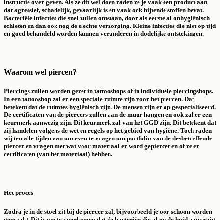
instructie over geven. Als ze dit wel doen raden ze je vaak een product aan
dat agressief, schadelijk, gevaarlijk is en vaak ook bijtende stoffen bevat.
Bacteriële infecties die snel zullen ontstaan, door als eerste al onhygiënisch
schieten en dan ook nog de slechte verzorging. Kleine infecties die niet op tijd
en goed behandeld worden kunnen veranderen in dodelijke ontstekingen.
Waarom wel piercen?
Piercings zullen worden gezet in tattooshops of in individuele piercingshops.
In een tattooshop zal er een speciale ruimte zijn voor het piercen. Dat
betekent dat de ruimtes hygiënisch zijn. De mensen zijn er op gespecialiseerd.
De certificaten van de piercers zullen aan de muur hangen en ook zal er een
keurmerk aanwezig zijn. Dit keurmerk zal van het GGD zijn. Dit betekent dat
zij handelen volgens de wet en regels op het gebied van hygiëne. Toch raden
wij ten alle tijden aan om even te vragen om portfolio van de desbetreffende
piercer en vragen met wat voor materiaal er word gepiercet en of ze er
certificaten (van het materiaal) hebben.
Het proces
Zodra je in de stoel zit bij de piercer zal, bijvoorbeeld je oor schoon worden
gemaakt. Dit is om te voorkomen dat de bacteriën die al op de huid aanwezig