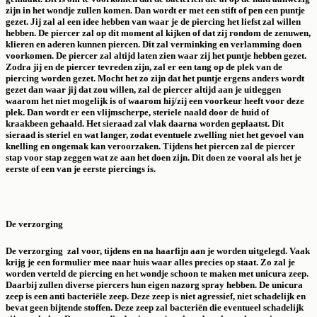
zijn in het wondje zullen komen. Dan wordt er met een stift of pen een puntje
gezet. Jij zal al een idee hebben van waar je de piercing het liefst zal willen
hebben. De piercer zal op dit moment al kijken of dat zij rondom de zenuwen,
klieren en aderen kunnen piercen. Dit zal verminking en verlamming doen
voorkomen. De piercer zal altijd laten zien waar zij het puntje hebben gezet.
Zodra jij en de piercer tevreden zijn, zal er een tang op de plek van de
piercing worden gezet. Mocht het zo zijn dat het puntje ergens anders wordt
gezet dan waar jij dat zou willen, zal de piercer altijd aan je uitleggen
waarom het niet mogelijk is of waarom hij/zij een voorkeur heeft voor deze
plek. Dan wordt er een vlijmscherpe, steriele naald door de huid of
kraakbeen gehaald. Het sieraad zal vlak daarna worden geplaatst. Dit
sieraad is steriel en wat langer, zodat eventuele zwelling niet het gevoel van
knelling en ongemak kan veroorzaken. Tijdens het piercen zal de piercer
stap voor stap zeggen wat ze aan het doen zijn. Dit doen ze vooral als het je
eerste of een van je eerste piercings is.
De verzorging
De verzorging zal voor, tijdens en na haarfijn aan je worden uitgelegd. Vaak
krijg je een formulier mee naar huis waar alles precies op staat. Zo zal je
worden verteld de piercing en het wondje schoon te maken met unicura zeep.
Daarbij zullen diverse piercers hun eigen nazorg spray hebben. De unicura
zeep is een anti bacteriële zeep. Deze zeep is niet agressief, niet schadelijk en
bevat geen bijtende stoffen. Deze zeep zal bacteriën die eventueel schadelijk