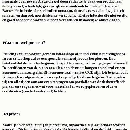
instructie over geven. Als ze dit wel doen raden ze je vaak een product aan
dat agressief, schadelijk, gevaarlijk is en vaak ook bijtende stoffen bevat.
Bacteriële infecties die snel zullen ontstaan, door als eerste al onhygiënisch
schieten en dan ook nog de slechte verzorging. Kleine infecties die niet op tijd
en goed behandeld worden kunnen veranderen in dodelijke ontstekingen.
Waarom wel piercen?
Piercings zullen worden gezet in tattooshops of in individuele piercingshops.
In een tattooshop zal er een speciale ruimte zijn voor het piercen. Dat
betekent dat de ruimtes hygiënisch zijn. De mensen zijn er op gespecialiseerd.
De certificaten van de piercers zullen aan de muur hangen en ook zal er een
keurmerk aanwezig zijn. Dit keurmerk zal van het GGD zijn. Dit betekent dat
zij handelen volgens de wet en regels op het gebied van hygiëne. Toch raden
wij ten alle tijden aan om even te vragen om portfolio van de desbetreffende
piercer en vragen met wat voor materiaal er word gepiercet en of ze er
certificaten (van het materiaal) hebben.
Het proces
Zodra je in de stoel zit bij de piercer zal, bijvoorbeeld je oor schoon worden
gemaakt. Dit is om te voorkomen dat de bacteriën die al op de huid aanwezig