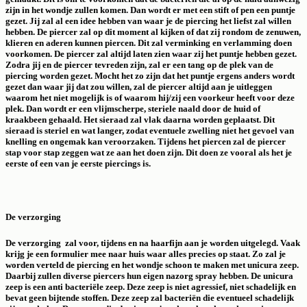
zijn in het wondje zullen komen. Dan wordt er met een stift of pen een puntje
gezet. Jij zal al een idee hebben van waar je de piercing het liefst zal willen
hebben. De piercer zal op dit moment al kijken of dat zij rondom de zenuwen,
klieren en aderen kunnen piercen. Dit zal verminking en verlamming doen
voorkomen. De piercer zal altijd laten zien waar zij het puntje hebben gezet.
Zodra jij en de piercer tevreden zijn, zal er een tang op de plek van de
piercing worden gezet. Mocht het zo zijn dat het puntje ergens anders wordt
gezet dan waar jij dat zou willen, zal de piercer altijd aan je uitleggen
waarom het niet mogelijk is of waarom hij/zij een voorkeur heeft voor deze
plek. Dan wordt er een vlijmscherpe, steriele naald door de huid of
kraakbeen gehaald. Het sieraad zal vlak daarna worden geplaatst. Dit
sieraad is steriel en wat langer, zodat eventuele zwelling niet het gevoel van
knelling en ongemak kan veroorzaken. Tijdens het piercen zal de piercer
stap voor stap zeggen wat ze aan het doen zijn. Dit doen ze vooral als het je
eerste of een van je eerste piercings is.
De verzorging
De verzorging zal voor, tijdens en na haarfijn aan je worden uitgelegd. Vaak
krijg je een formulier mee naar huis waar alles precies op staat. Zo zal je
worden verteld de piercing en het wondje schoon te maken met unicura zeep.
Daarbij zullen diverse piercers hun eigen nazorg spray hebben. De unicura
zeep is een anti bacteriële zeep. Deze zeep is niet agressief, niet schadelijk en
bevat geen bijtende stoffen. Deze zeep zal bacteriën die eventueel schadelijk