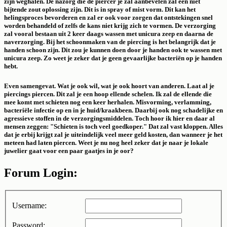
zijn weghalen. De nazorg die de piercer je zal aanbevelen zal een niet
bijtende zout oplossing zijn. Dit is in spray of mist vorm. Dit kan het
helingsproces bevorderen en zal er ook voor zorgen dat ontstekingen snel
worden behandeld of zelfs de kans niet krijg zich te vormen. De verzorging
zal vooral bestaan uit 2 keer daags wassen met unicura zeep en daarna de
naverzorging. Bij het schoonmaken van de piercing is het belangrijk dat je
handen schoon zijn. Dit zou je kunnen doen door je handen ook te wassen met
unicura zeep. Zo weet je zeker dat je geen gevaarlijke bacteriën op je handen
hebt.
Even samengevat. Wat je ook wil, wat je ook hoort van anderen. Laat al je
piercings piercen. Dit zal je een hoop ellende schelen. Ik zal de ellende die
mee komt met schieten nog een keer herhalen. Misvorming, verlamming,
bacteriële infectie op en in je huid/kraakbeen. Daarbij ook nog schadelijke en
agressieve stoffen in de verzorgingsmiddelen. Toch hoor ik hier en daar al
mensen zeggen: "Schieten is toch veel goedkoper." Dat zal vast kloppen. Alles
dat je erbij krijgt zal je uiteindelijk veel meer geld kosten, dan wanneer je het
meteen had laten piercen. Weet je nu nog heel zeker dat je naar je lokale
juwelier gaat voor een paar gaatjes in je oor?
Forum Login:
Username:
Password: